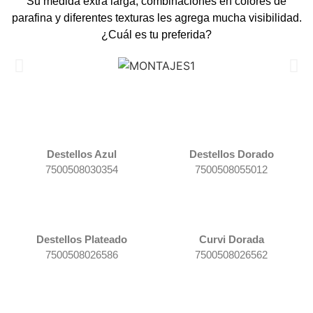
Su medida extra larga, combinaciones en colores de
parafina y diferentes texturas les agrega mucha visibilidad.
¿Cuál es tu preferida?
Destellos Azul
Destellos
Dorado
7500508030354
7500508055012
Destellos
Plateado
Curvi Dorada
7500508026586
7500508026562