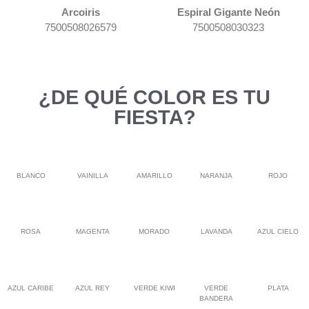
Arcoiris
Espiral Gigante Neón
7500508026579
7500508030323
¿DE QUÉ COLOR ES TU
FIESTA?
BLANCO
VAINILLA
AMARILLO
NARANJA
ROJO
ROSA
MAGENTA
MORADO
LAVANDA
AZUL CIELO
AZUL CARIBE
AZUL REY
VERDE KIWI
VERDE
PLATA
BANDERA