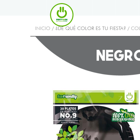
INICIO
/ ¿DE QUÉ COLOR ES TU FIESTA? /
CO