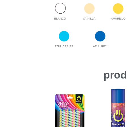
BLANCO
VAINILLA
AMARILLO
AZUL CARIBE
AZUL REY
prod