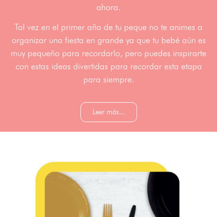
ahora.
Tal vez en el primer año de tu peque no te animes a
organizar una fiesta en grande ya que tu bebé aún es
muy pequeño para recordarlo, pero puedes inspirarte
con estas ideas divertidas para recordar esta etapa
para siempre.
Leer más...