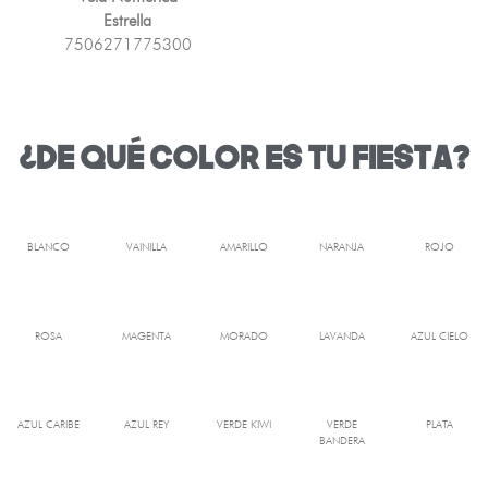
Estrella
7506271775300
¿DE QUÉ COLOR ES TU FIESTA?
BLANCO
VAINILLA
AMARILLO
NARANJA
ROJO
ROSA
MAGENTA
MORADO
LAVANDA
AZUL CIELO
AZUL CARIBE
AZUL REY
VERDE KIWI
VERDE
PLATA
BANDERA