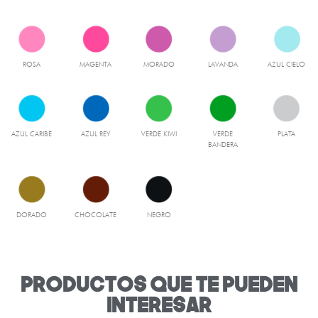
ROSA
MAGENTA
MORADO
LAVANDA
AZUL CIELO
AZUL CARIBE
AZUL REY
VERDE KIWI
VERDE
PLATA
BANDERA
DORADO
CHOCOLATE
NEGRO
productos que te pueden
interesar