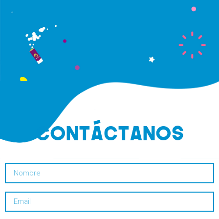
CONTáCTANOS