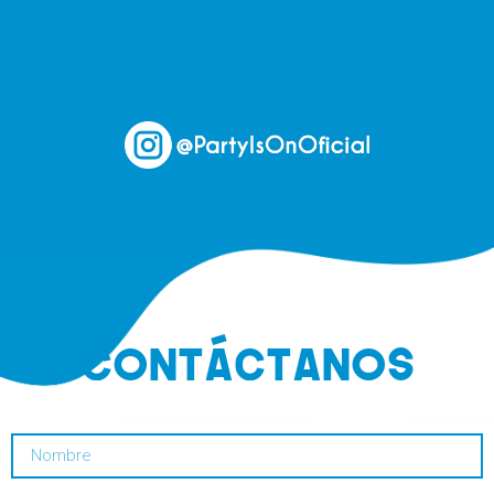
CONTáCTANOS