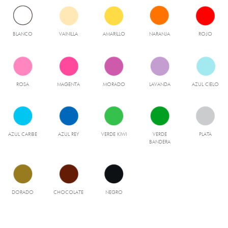
BLANCO
VAINILLA
AMARILLO
NARANJA
ROJO
ROSA
MAGENTA
MORADO
LAVANDA
AZUL CIELO
AZUL CARIBE
AZUL REY
VERDE KIWI
VERDE
PLATA
BANDERA
DORADO
CHOCOLATE
NEGRO