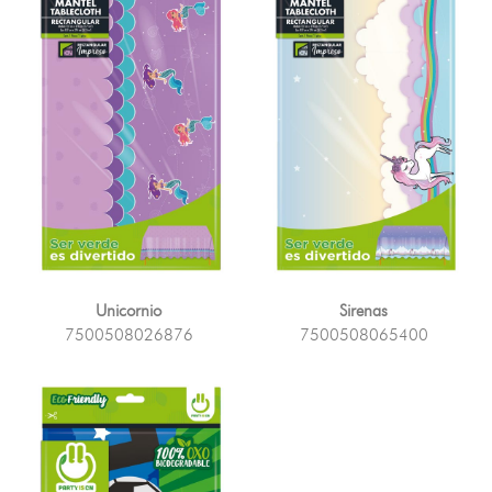
Unicornio
Sirenas
7500508026876
7500508065400