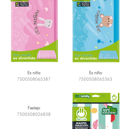
Es niña
Es niño
7500508065387
7500508065363
Festejo
7500508026838