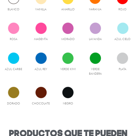
BLANCO
VAINILLA
AMARILLO
NARANJA
ROJO
ROSA
MAGENTA
MORADO
LAVANDA
AZUL CIELO
AZUL CARIBE
AZUL REY
VERDE KIWI
VERDE
PLATA
BANDERA
DORADO
CHOCOLATE
NEGRO
productos que te pueden