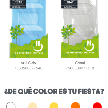
Azul Cielo
Cristal
7500508077540
7500508077618
¿DE QUÉ COLOR ES TU FIESTA?