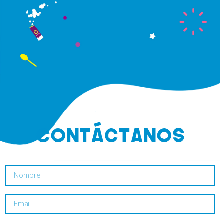
CONTáCTANOS