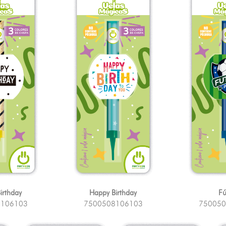
irthday
Happy Birthday
Fú
8106103
7500508106103
750050