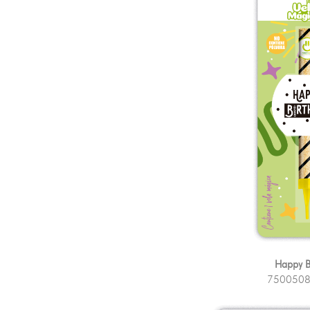
Happy B
750050