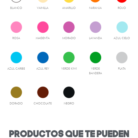
BLANCO
VAINILLA
AMARILLO
NARANJA
ROJO
ROSA
MAGENTA
MORADO
LAVANDA
AZUL CIELO
AZUL CARIBE
AZUL REY
VERDE KIWI
VERDE
PLATA
BANDERA
DORADO
CHOCOLATE
NEGRO
productos que te pueden