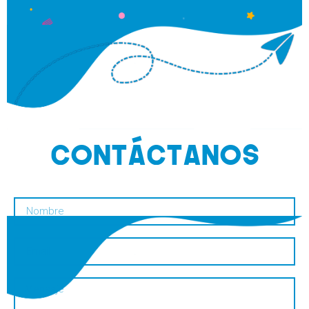
CONTáCTANOS