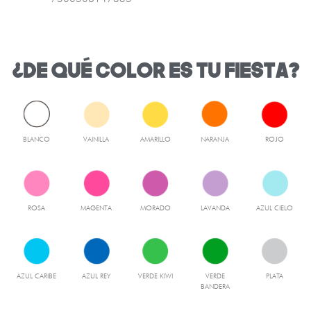
¿DE QUÉ COLOR ES TU FIESTA?
BLANCO
VAINILLA
AMARILLO
NARANJA
ROJO
ROSA
MAGENTA
MORADO
LAVANDA
AZUL CIELO
AZUL CARIBE
AZUL REY
VERDE KIWI
VERDE
PLATA
BANDERA